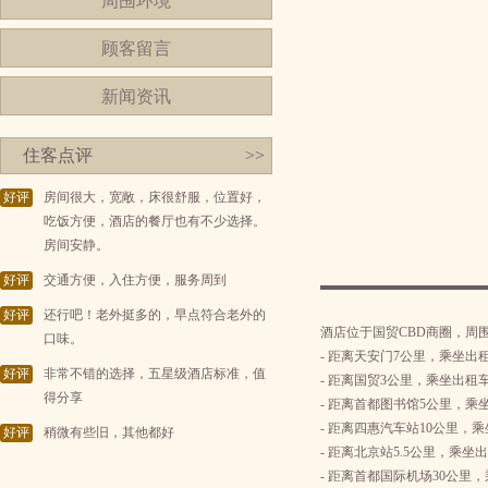
周围环境
顾客留言
新闻资讯
住客点评
>>
好评
房间很大，宽敞，床很舒服，位置好，
吃饭方便，酒店的餐厅也有不少选择。
房间安静。
好评
交通方便，入住方便，服务周到
好评
还行吧！老外挺多的，早点符合老外的
酒店位于国贸CBD商圈，周
口味。
- 距离天安门7公里，乘坐出
好评
非常不错的选择，五星级酒店标准，值
- 距离国贸3公里，乘坐出租车
得分享
- 距离首都图书馆5公里，乘
- 距离四惠汽车站10公里，乘
好评
稍微有些旧，其他都好
- 距离北京站5.5公里，乘坐出
- 距离首都国际机场30公里，