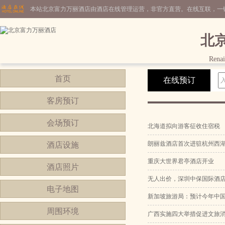
本站北京富力万丽酒店由酒店在线管理运营，非官方直营。在线互联，一
北
Renai
首页
在线预订
客房预订
会场预订
北海道拟向游客征收住宿税
朗丽兹酒店首次进驻杭州西
酒店设施
重庆大世界君亭酒店开业
酒店照片
无人出价，深圳中保国际酒
电子地图
新加坡旅游局：预计今年中
周围环境
广西实施四大举措促进文旅