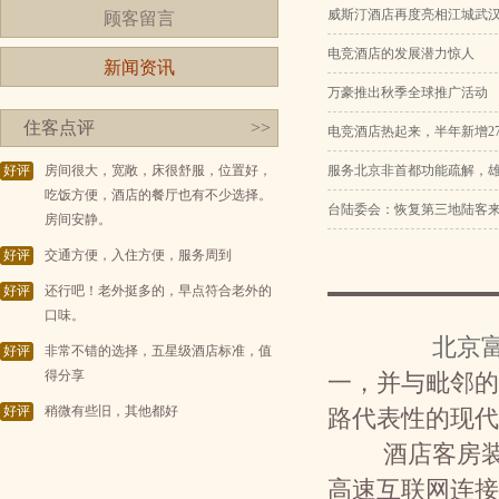
威斯汀酒店再度亮相江城武
顾客留言
电竞酒店的发展潜力惊人
新闻资讯
万豪推出秋季全球推广活动
住客点评
>>
电竞酒店热起来，半年新增27
好评
房间很大，宽敞，床很舒服，位置好，
服务北京非首都功能疏解，
吃饭方便，酒店的餐厅也有不少选择。
台陆委会：恢复第三地陆客
房间安静。
好评
交通方便，入住方便，服务周到
好评
还行吧！老外挺多的，早点符合老外的
口味。
北京
好评
非常不错的选择，五星级酒店标准，值
得分享
一，并与毗邻的
好评
稍微有些旧，其他都好
路代表性的现代
酒店客房装修
高速互联网连接